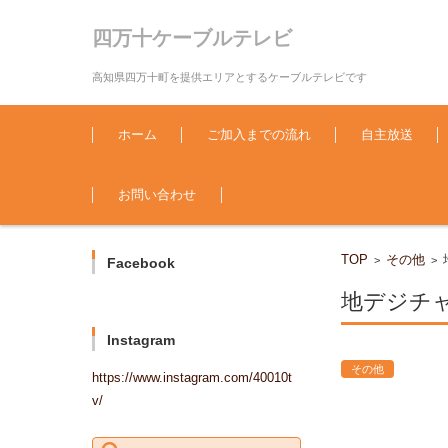
四万十ケーブルテレビ
高知県四万十町を提供エリアとするケーブルテレビです
コンテンツに移動
ホーム
ご加入までの流れ
自主放送
お問い合わせ
TOP
その他
>
>
Facebook
地デジチ
Instagram
その他
https://www.instagram.com/40010t
v/
検