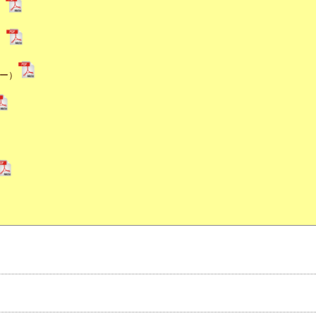
）
）
ター）