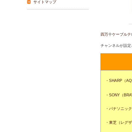
サイトマップ
四万十ケーブルテ
チャンネルが設定
・SHARP（AQ
・SONY（BRA
・パナソニック
・東芝（レグサ